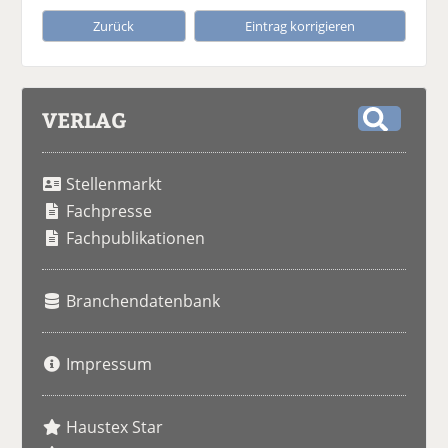
Zurück
Eintrag korrigieren
VERLAG
S
u
Stellenmarkt
c
h
Fachpresse
e
Fachpublikationen
Branchendatenbank
Impressum
Haustex Star