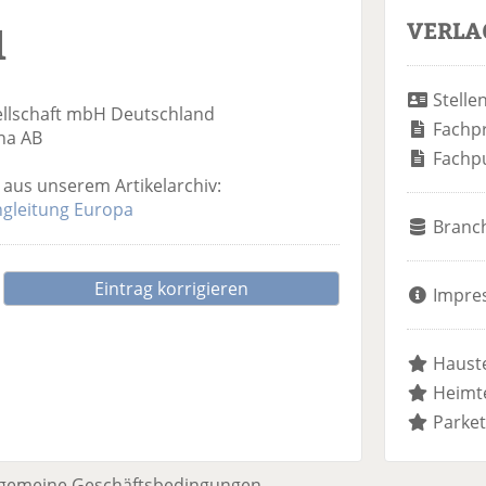
VERLA
l
Stelle
ellschaft mbH Deutschland
Fachp
na AB
Fachp
aus unserem Artikelarchiv:
ingleitung Europa
Branc
Eintrag korrigieren
Impre
Hauste
Heimte
Parket
lgemeine Geschäftsbedingungen