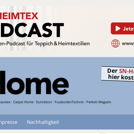
Der
SN-H
hier kos
austex · Carpet Home · Eurodecor · FussbodenTechnik · Parkett Magazin
hpresse
Nachhaltigkeit