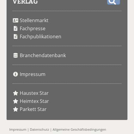
VERLAG
S
u
Stellenmarkt
c
h
Fachpresse
e
Fachpublikationen
Branchendatenbank
Impressum
Haustex Star
Heimtex Star
Parkett Star
Impressum
|
Datenschutz
|
Allgemeine Geschäftsbedingungen