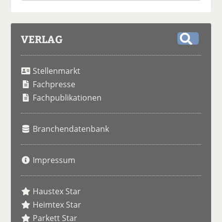
VERLAG
S
u
Stellenmarkt
c
h
Fachpresse
e
Fachpublikationen
Branchendatenbank
Impressum
Haustex Star
Heimtex Star
Parkett Star