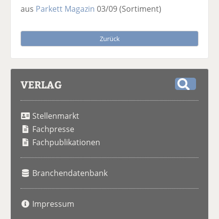
aus
Parkett Magazin
03/09
(Sortiment)
Zurück
VERLAG
S
u
Stellenmarkt
c
h
Fachpresse
e
Fachpublikationen
Branchendatenbank
Impressum