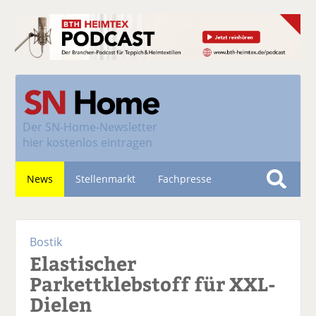
Der
SN-Home-Newsletter
hier kostenlos eintragen
News
Stellenmarkt
Fachpresse
S
u
Nachhaltigkeit
c
Bostik
h
Elastischer
e
Parkettklebstoff für XXL-
Dielen