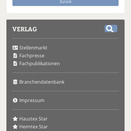
Zurück
VERLAG
S
u
Stellenmarkt
c
h
Fachpresse
e
Fachpublikationen
Branchendatenbank
Impressum
Haustex Star
Heimtex Star