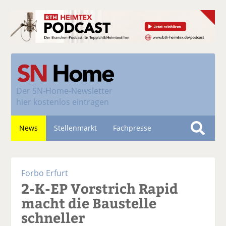
Der
SN-Home-Newsletter
hier kostenlos eintragen
News
Stellenmarkt
Fachpresse
S
u
Nachhaltigkeit
c
Forbo Erfurt
h
2-K-EP Vorstrich Rapid
e
macht die Baustelle
schneller