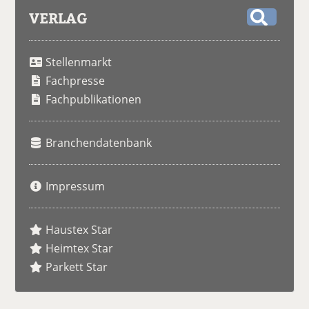
VERLAG
S
u
Stellenmarkt
c
h
Fachpresse
e
Fachpublikationen
Branchendatenbank
Impressum
Haustex Star
Heimtex Star
Parkett Star