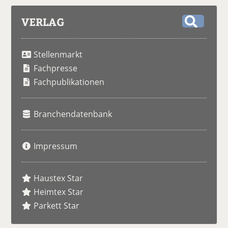
VERLAG
S
u
Stellenmarkt
c
h
Fachpresse
e
Fachpublikationen
Branchendatenbank
Impressum
Haustex Star
Heimtex Star
Parkett Star