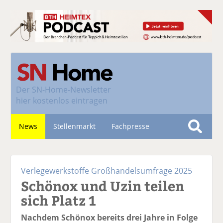
Der
SN-Home-Newsletter
hier kostenlos eintragen
News
Stellenmarkt
Fachpresse
S
u
Nachhaltigkeit
c
Verlegewerkstoffe Großhandelsumfrage 2025
h
Schönox und Uzin teilen
e
sich Platz 1
Nachdem Schönox bereits drei Jahre in Folge