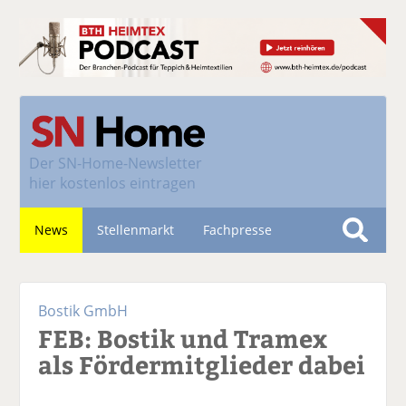
Der
SN-Home-Newsletter
hier kostenlos eintragen
News
Stellenmarkt
Fachpresse
S
u
Nachhaltigkeit
c
Bostik GmbH
h
FEB: Bostik und Tramex
e
als Fördermitglieder dabei