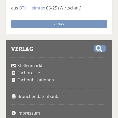
aus
BTH Heimtex
06/25
(Wirtschaft)
Zurück
VERLAG
S
u
Stellenmarkt
c
h
Fachpresse
e
Fachpublikationen
Branchendatenbank
Impressum