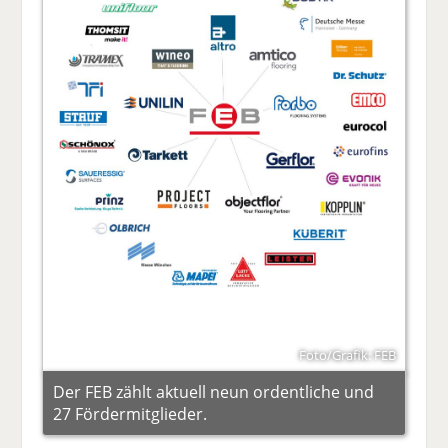
Foto/Grafik: FEB
Der FEB zählt aktuell neun ordentliche und
27 Fördermitglieder.