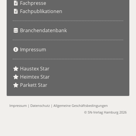
h
Fachpresse
e
Fachpublikationen
Branchendatenbank
Impressum
Haustex Star
Heimtex Star
Parkett Star
Impressum
|
Datenschutz
|
Allgemeine Geschäftsbedingungen
© SN-Verlag Hamburg 2026