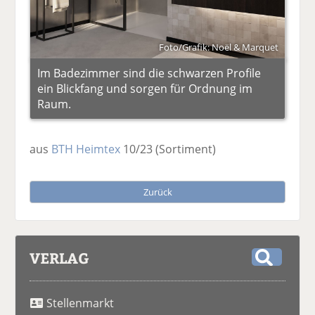
Foto/Grafik: Noël & Marquet
Im Badezimmer sind die schwarzen Profile
ein Blickfang und sorgen für Ordnung im
Raum.
aus
BTH Heimtex
10/23
(Sortiment)
Zurück
VERLAG
S
u
Stellenmarkt
c