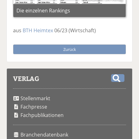
Die einzelnen Rankings
aus
BTH Heimtex
06/23
(Wirtschaft)
Zurück
VERLAG
S
u
Stellenmarkt
c
h
Fachpresse
e
Fachpublikationen
Branchendatenbank