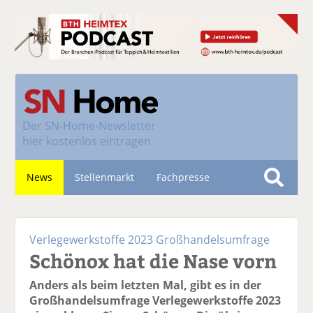
Der
SN-Home-Newsletter
hier kostenlos eintragen
News
Stellenmarkt
Fachpresse
S
u
Nachhaltigkeit
c
Verlegewerkstoffe 2023 Großhandelsumfrage
h
Schönox hat die Nase vorn
e
Anders als beim letzten Mal, gibt es in der
Großhandelsumfrage Verlegewerkstoffe 2023