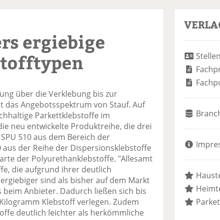
VERLA
rs ergiebige
stofftypen
Stelle
Fachp
Fachp
ng über die Verklebung bis zur
t das Angebotsspektrum von Stauf. Auf
Branc
haltige Parkettklebstoffe im
ie neu entwickelte Produktreihe, die drei
f SPU 510 aus dem Bereich der
Impre
 aus der Reihe der Dispersionsklebstoffe
arte der Polyurethanklebstoffe. "Allesamt
fe, die aufgrund ihrer deutlich
Hauste
 ergiebiger sind als bisher auf dem Markt
Heimte
s beim Anbieter. Dadurch ließen sich bis
 Kilogramm Klebstoff verlegen. Zudem
Parket
stoffe deutlich leichter als herkömmliche