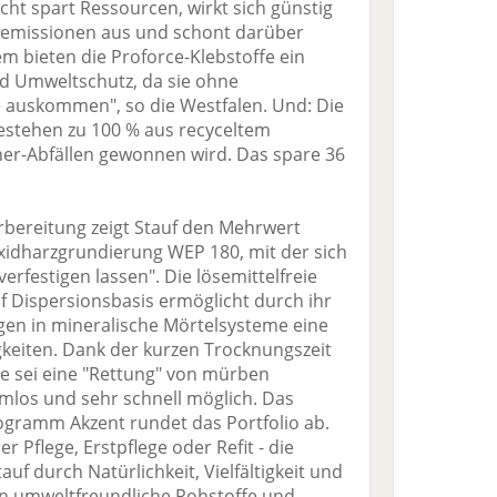
ht spart Ressourcen, wirkt sich günstig
 -emissionen aus und schont darüber
m bieten die Proforce-Klebstoffe ein
 Umweltschutz, da sie ohne
e auskommen", so die Westfalen. Und: Die
estehen zu 100 % aus recyceltem
her-Abfällen gewonnen wird. Das spare 36
bereitung zeigt Stauf den Mehrwert
oxidharzgrundierung WEP 180, mit der sich
erfestigen lassen". Die lösemittelfreie
 Dispersionsbasis ermöglicht durch ihr
en in mineralische Mörtelsysteme eine
gkeiten. Dank der kurzen Trocknungszeit
e sei eine "Rettung" von mürben
mlos und sehr schnell möglich. Das
gramm Akzent rundet das Portfolio ab.
r Pflege, Erstpflege oder Refit - die
auf durch Natürlichkeit, Vielfältigkeit und
en umweltfreundliche Rohstoffe und