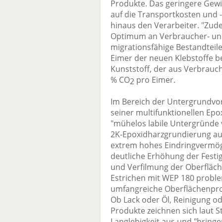
Produkte. Das geringere Gewic
auf die Transportkosten und
hinaus den Verarbeiter. "Zude
Optimum an Verbraucher- und
migrationsfähige Bestandteil
Eimer der neuen Klebstoffe b
Kunststoff, der aus Verbrauc
% CO
pro Eimer.
2
Im Bereich der Untergrundvor
seiner multifunktionellen Ep
"mühelos labile Untergründe v
2K-Epoxidharzgrundierung auf
extrem hohes Eindringvermög
deutliche Erhöhung der Festi
und Verfilmung der Oberfläch
Estrichen mit WEP 180 proble
umfangreiche Oberflächenpro
Ob Lack oder Öl, Reinigung ode
Produkte zeichnen sich laut St
Langlebigkeit aus und "bring