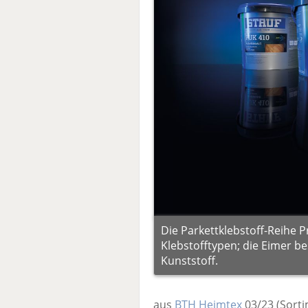
Die Parkettklebstoff-Reihe P
Klebstofftypen; die Eimer b
Kunststoff.
aus
BTH Heimtex
03/23
(Sort