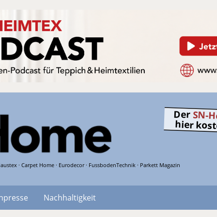
Der
SN-H
hier kos
austex · Carpet Home · Eurodecor · FussbodenTechnik · Parkett Magazin
hpresse
Nachhaltigkeit