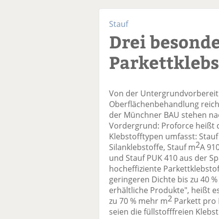
Stauf
Drei besonde
Parkettkleb
Von der Untergrundvorbereitu
Oberflächenbehandlung reich
der Münchner BAU stehen nach
Vordergrund: Proforce heißt d
Klebstofftypen umfasst: Stau
2
Silanklebstoffe, Stauf m
A 910
und Stauf PUK 410 aus der Sp
hocheffiziente Parkettklebstof
geringeren Dichte bis zu 40 %
erhältliche Produkte", heißt e
2
zu 70 % mehr m
Parkett pro
seien die füllstofffreien Kleb