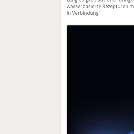
wasserbasierte Rezepturen m
in Verbindung".