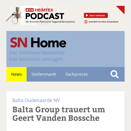
Der
SN-Home-Newsletter
hier kostenlos eintragen
News
Stellenmarkt
Fachpresse
S
u
Nachhaltigkeit
c
Balta Oudenaarde NV
h
Balta Group trauert um
e
Geert Vanden Bossche