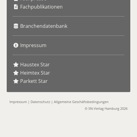
e
Fachpublikationen
Branchendatenbank
Impressum
Haustex Star
Heimtex Star
Parkett Star
Impressum
|
Datenschutz
|
Allgemeine Geschäftsbedingungen
© SN-Verlag Hamburg 2026