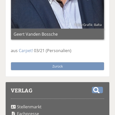
Foto/Grafik: Balta
Geert Vanden Bossche
aus
Carpet!
03/21
(Personalien)
Zurück
VERLAG
S
u
Stellenmarkt
c
h
Fachpresse