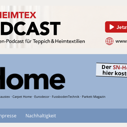
Der
SN-H
hier kos
austex · Carpet Home · Eurodecor · FussbodenTechnik · Parkett Magazin
hpresse
Nachhaltigkeit