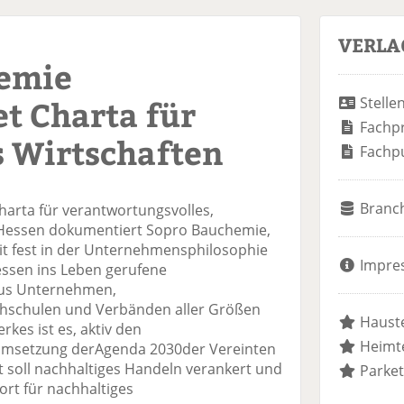
VERLA
emie
t Charta für
Stelle
Fachp
s Wirtschaften
Fachp
Branc
harta für verantwortungsvolles,
n Hessen dokumentiert Sopro Bauchemie,
t fest in der Unternehmensphilosophie
Impre
essen ins Leben gerufene
 aus Unternehmen,
schulen und Verbänden aller Größen
Hauste
kes ist es, aktiv den
Heimte
Umsetzung derAgenda 2030der Vereinten
t soll nachhaltiges Handeln verankert und
Parket
rt für nachhaltiges