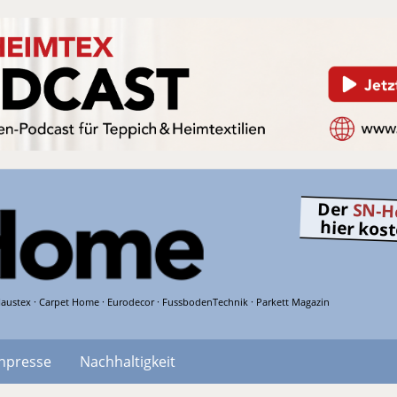
Der
SN-H
hier kos
austex · Carpet Home · Eurodecor · FussbodenTechnik · Parkett Magazin
hpresse
Nachhaltigkeit