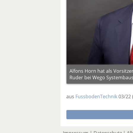
Alfons Horn hat als Vorsitz
Ruder bei Wego Systembau
aus
FussbodenTechnik
03/22
Impressum
|
Datenschutz
|
Al