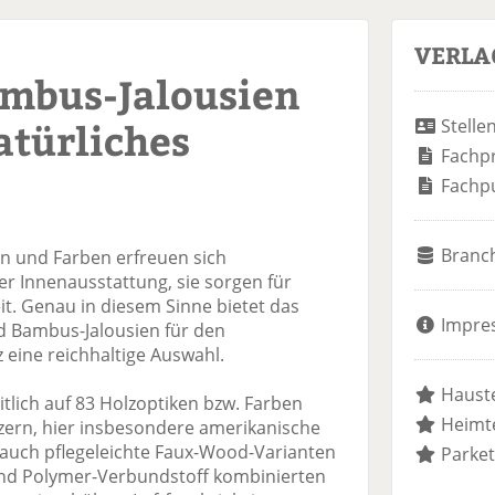
VERLA
ambus-Jalousien
atürliches
Stelle
Fachp
Fachp
Branc
en und Farben erfreuen sich
er Innenausstattung, sie sorgen für
t. Genau in diesem Sinne bietet das
Impre
d Bambus-Jalousien für den
eine reichhaltige Auswahl.
Hauste
tlich auf 83 Holzoptiken bzw. Farben
Heimte
ern, hier insbesondere amerikanische
 auch pflegeleichte Faux-Wood-Varianten
Parket
 und Polymer-Verbundstoff kombinierten