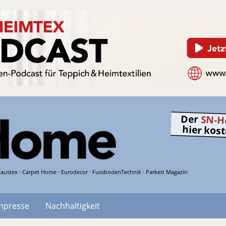
Der
SN-H
hier kos
austex · Carpet Home · Eurodecor · FussbodenTechnik · Parkett Magazin
hpresse
Nachhaltigkeit