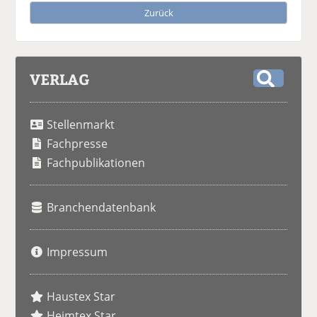
Zurück
VERLAG
S
u
Stellenmarkt
c
h
Fachpresse
e
Fachpublikationen
Branchendatenbank
Impressum
Haustex Star
Heimtex Star