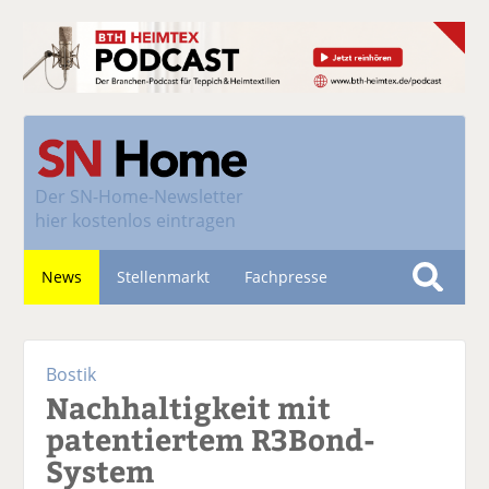
Der
SN-Home-Newsletter
hier kostenlos eintragen
News
Stellenmarkt
Fachpresse
S
u
Nachhaltigkeit
c
Bostik
h
Nachhaltigkeit mit
e
patentiertem R3Bond-
System