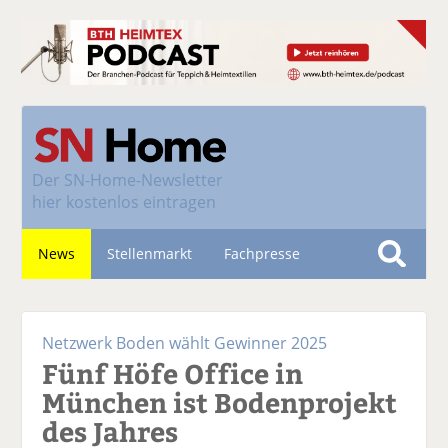
Der
SN-Home-Newsletter
hier kostenlos eintragen
News
Stellenmarkt
Fachpresse
S
u
Nachhaltigkeit
c
Netzwerk Boden wählt Gewinner 2025
h
Fünf Höfe Office in
e
München ist Bodenprojekt
des Jahres