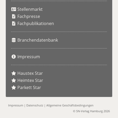
u
Stellenmarkt
c
h
Fachpresse
e
Fachpublikationen
Branchendatenbank
Impressum
Haustex Star
Heimtex Star
Parkett Star
Impressum
|
Datenschutz
|
Allgemeine Geschäftsbedingungen
© SN-Verlag Hamburg 2026