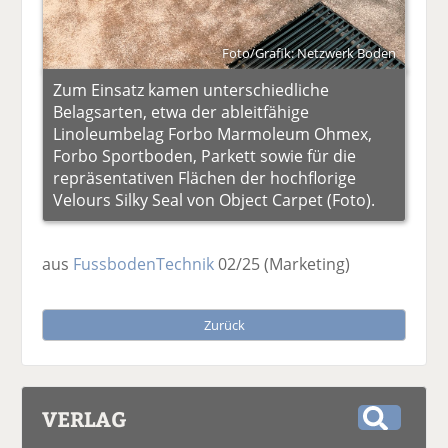
Foto/Grafik: Netzwerk Boden
Zum Einsatz kamen unterschiedliche
Belagsarten, etwa der ableitfähige
Linoleumbelag Forbo Marmoleum Ohmex,
Forbo Sportboden, Parkett sowie für die
repräsentativen Flächen der hochflorige
Velours Silky Seal von Object Carpet (Foto).
aus
FussbodenTechnik
02/25
(Marketing)
Zurück
VERLAG
S