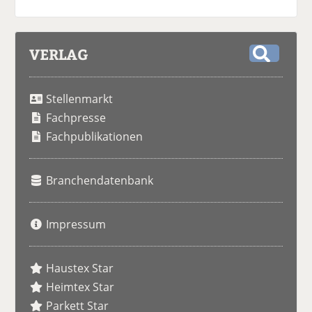
VERLAG
S
u
Stellenmarkt
c
h
Fachpresse
e
Fachpublikationen
Branchendatenbank
Impressum
Haustex Star
Heimtex Star
Parkett Star