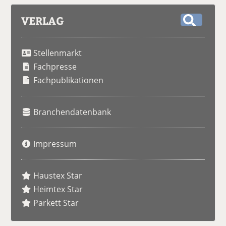
VERLAG
S
u
Stellenmarkt
c
h
Fachpresse
e
Fachpublikationen
Branchendatenbank
Impressum
Haustex Star
Heimtex Star
Parkett Star