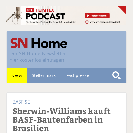
Der
SN-Home-Newsletter
hier kostenlos eintragen
News
Stellenmarkt
Fachpresse
S
u
Nachhaltigkeit
c
BASF SE
h
Sherwin-Williams kauft
e
BASF-Bautenfarben in
Brasilien