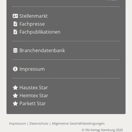
S
u
Stellenmarkt
c
h
Fachpresse
e
Fachpublikationen
Branchendatenbank
Impressum
Haustex Star
Heimtex Star
Parkett Star
Impressum
|
Datenschutz
|
Allgemeine Geschäftsbedingungen
© SN-Verlag Hamburg 2026