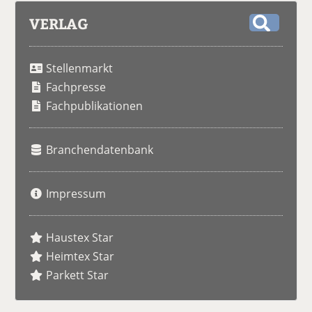
VERLAG
S
u
Stellenmarkt
c
h
Fachpresse
e
Fachpublikationen
Branchendatenbank
Impressum
Haustex Star
Heimtex Star
Parkett Star