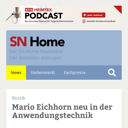
Der
SN-Home-Newsletter
hier kostenlos eintragen
News
Stellenmarkt
Fachpresse
S
u
Nachhaltigkeit
c
Bostik
h
Mario Eichhorn neu in der
e
Anwendungstechnik