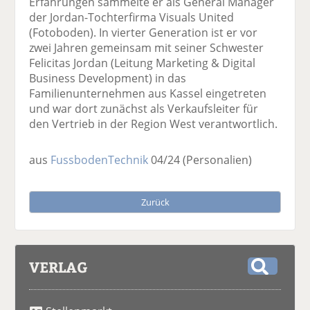
Erfahrungen sammelte er als General Manager
der Jordan-Tochterfirma Visuals United
(Fotoboden). In vierter Generation ist er vor
zwei Jahren gemeinsam mit seiner Schwester
Felicitas Jordan (Leitung Marketing & Digital
Business Development) in das
Familienunternehmen aus Kassel eingetreten
und war dort zunächst als Verkaufsleiter für
den Vertrieb in der Region West verantwortlich.
aus
FussbodenTechnik
04/24
(Personalien)
Zurück
VERLAG
S
u