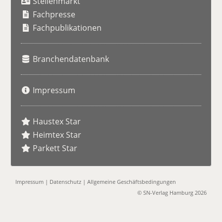
Stellenmarkt
c
h
Fachpresse
e
Fachpublikationen
Branchendatenbank
Impressum
Haustex Star
Heimtex Star
Parkett Star
Impressum
|
Datenschutz
|
Allgemeine Geschäftsbedingungen
© SN-Verlag Hamburg 2026