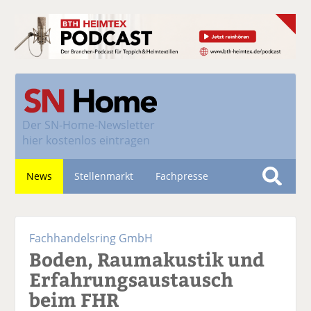
Der
SN-Home-Newsletter
hier kostenlos eintragen
News
Stellenmarkt
Fachpresse
S
u
Nachhaltigkeit
c
Fachhandelsring GmbH
h
Boden, Raumakustik und
e
Erfahrungsaustausch
beim FHR