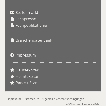
S
u
Stellenmarkt
c
h
Fachpresse
e
Fachpublikationen
Branchendatenbank
Impressum
Haustex Star
Heimtex Star
Parkett Star
Impressum
|
Datenschutz
|
Allgemeine Geschäftsbedingungen
© SN-Verlag Hamburg 2026