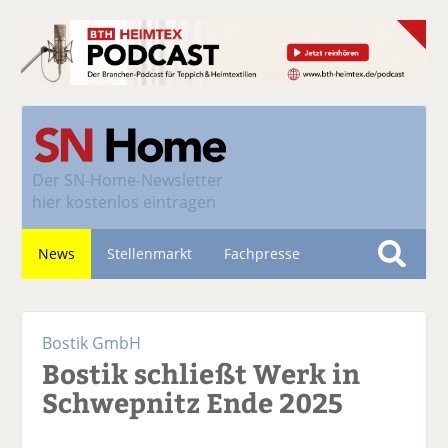
Der
SN-Home-Newsletter
hier kostenlos eintragen
News
Stellenmarkt
Fachpresse
S
u
Nachhaltigkeit
c
Bostik GmbH
h
Bostik schließt Werk in
e
Schwepnitz Ende 2025