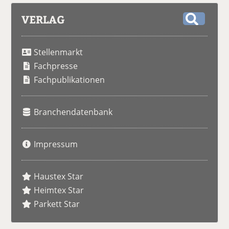
VERLAG
S
u
Stellenmarkt
c
h
Fachpresse
e
Fachpublikationen
Branchendatenbank
Impressum
Haustex Star
Heimtex Star
Parkett Star