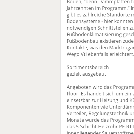
Boden, "denn Dämmplatten fü
Jahrzehnten im Programm." I
gibt es zahlreiche Standorte
Bodensysteme - hier konnten 
notwendigen Schnittstellen 
Fußbodenklimatisierung ges
Fußbodenbau existieren zudem
Kontakte, was den Marktzugan
Wego Vti ebenfalls erleichtert
Sortimentsbereich
gezielt ausgebaut
Angeboten wird das Progra
Floor. Es handelt sich um ein
einsetzbar zur Heizung und K
Komponenten wie Unterdämm
Verteiler, Regelungstechnik 
Monate wurde das Programm k
das 5-Schicht-Heizrohr PE-RT 
innenliegender Sauerstoffsper