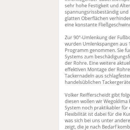
sehr hohe Festigkeit und Alte
spannungsrissbeständig und 
glatten Oberflächen verhind
eine konstante Fließgeschwind
Zur 90°-Umlenkung der Fußb
wurden Umlenkspangen aus 10
Programm genommen. Sie funkt
Systems zum beschädigungsfre
der Rohre. Eine weitere aktue
effektiven Montage der Rohr
Tackernadeln aus schlagfeste
handelsüblichen Tackergerät
Volker Reifferscheidt gibt fo
diesen wollen wir Wegoklima 
System noch praktikabler für
Flexibilität ist dabei für die 
was sich bei uns unter ande
zeigt, die je nach Bedarf kom