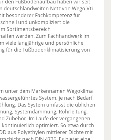
r den Fußbodenaufbau haben wir seit
m deutschlandweiten Netz von Wego Vti
 mit besonderer Fachkompetenz für
schnell und unkompliziert die
zum Sortimentsbereich
chaffen werden. Zum Fachhandwerk im
 viele langjährige und persönliche
g für die Fußbodenklimatisierung von
.
mm unter dem Markennamen Wegoklima
 wassergeführtes System, je nach Bedarf
ühlung. Das System umfasst die üblichen
ung, Systemdämmung, Rohrleitung,
und Zubehör. Im Laufe der vergangenen
ontinuierlich optimiert. So etwa durch
DD aus Polyethylen mittlerer Dichte mit
rschicht nach DIN 4726. Es bietet eine