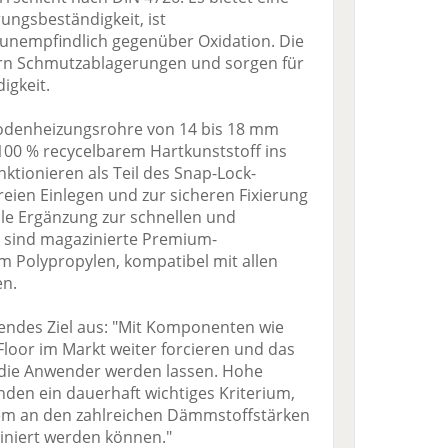
rungsbeständigkeit, ist
unempfindlich gegenüber Oxidation. Die
ern Schmutzablagerungen und sorgen für
igkeit.
odenheizungsrohre von 14 bis 18 mm
0 % recycelbarem Hartkunststoff ins
ionieren als Teil des Snap-Lock-
ien Einlegen und zur sicheren Fixierung
lle Ergänzung zur schnellen und
e sind magazinierte Premium-
m Polypropylen, kompatibel mit allen
en.
lgendes Ziel aus: "Mit Komponenten wie
Floor im Markt weiter forcieren und das
 die Anwender werden lassen. Hohe
Kunden ein dauerhaft wichtiges Kriterium,
rem an den zahlreichen Dämmstoffstärken
biniert werden können."