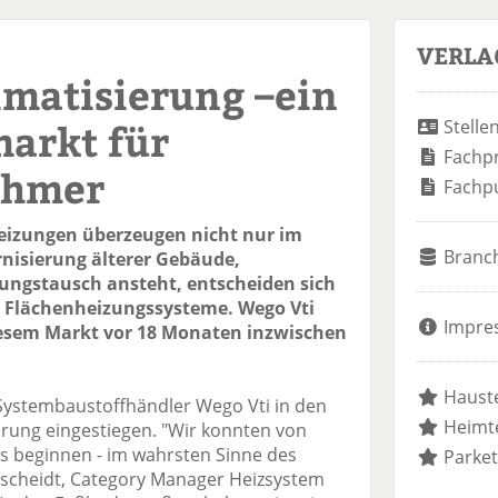
VERLA
matisierung –ein
arkt für
Stelle
Fachp
ehmer
Fachp
eizungen überzeugen nicht nur im
Branc
nisierung älterer Gebäude,
ungstausch ansteht, entscheiden sich
 Flächenheizungssysteme. Wego Vti
Impre
diesem Markt vor 18 Monaten inzwischen
Hauste
 Systembaustoffhändler Wego Vti in den
Heimte
rung eingestiegen. "Wir konnten von
s beginnen - im wahrsten Sinne des
Parket
erscheidt, Category Manager Heizsystem