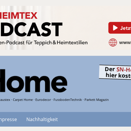
Der
SN-H
hier kos
austex · Carpet Home · Eurodecor · FussbodenTechnik · Parkett Magazin
hpresse
Nachhaltigkeit