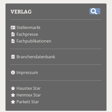
VERLAG
S
u
Stellenmarkt
c
h
Fachpresse
e
Fachpublikationen
Branchendatenbank
Impressum
Haustex Star
Heimtex Star
Parkett Star