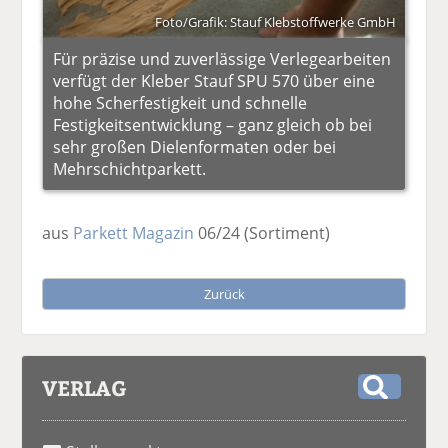
Foto/Grafik: Stauf Klebstoffwerke GmbH
Für präzise und zuverlässige Verlegearbeiten
verfügt der Kleber Stauf SPU 570 über eine
hohe Scherfestigkeit und schnelle
Festigkeitsentwicklung – ganz gleich ob bei
sehr großen Dielenformaten oder bei
Mehrschichtparkett.
aus
Parkett Magazin
06/24
(Sortiment)
Zurück
VERLAG
S
u