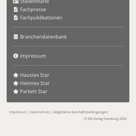
Stellenmarkt
c
h
Fachpresse
e
Fachpublikationen
Branchendatenbank
Impressum
Haustex Star
Heimtex Star
Parkett Star
Impressum
|
Datenschutz
|
Allgemeine Geschäftsbedingungen
© SN-Verlag Hamburg 2026