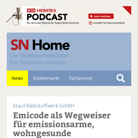
Der
SN-Home-Newsletter
hier kostenlos eintragen
News
Stellenmarkt
Fachpresse
S
u
Nachhaltigkeit
c
Stauf Klebstoffwerk GmbH
h
Emicode als Wegweiser
e
für emissionsarme,
wohngesunde