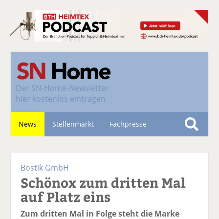
Der
SN-Home-Newsletter
hier kostenlos eintragen
News
Stellenmarkt
Fachpresse
S
u
Nachhaltigkeit
c
Bostik GmbH
h
Schönox zum dritten Mal
e
auf Platz eins
Zum dritten Mal in Folge steht die Marke