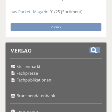
aus
Parkett Magazin
01/25
(Sortiment)
Zurück
VERLAG
S
u
Stellenmarkt
c
h
Fachpresse
e
Fachpublikationen
Branchendatenbank
Impressum