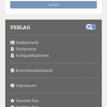
Zurück
VERLAG
S
u
Stellenmarkt
c
h
Fachpresse
e
Fachpublikationen
Branchendatenbank
Impressum
Haustex Star