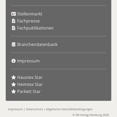
S
u
Stellenmarkt
c
h
Fachpresse
e
Fachpublikationen
Branchendatenbank
Impressum
Haustex Star
Heimtex Star
Parkett Star
Impressum
|
Datenschutz
|
Allgemeine Geschäftsbedingungen
© SN-Verlag Hamburg 2026