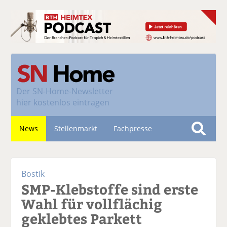
Der
SN-Home-Newsletter
hier kostenlos eintragen
News
Stellenmarkt
Fachpresse
S
u
Nachhaltigkeit
c
Bostik
h
SMP-Klebstoffe sind erste
e
Wahl für vollflächig
geklebtes Parkett