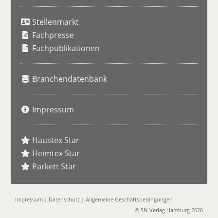
S
u
Stellenmarkt
c
h
Fachpresse
e
Fachpublikationen
Branchendatenbank
Impressum
Haustex Star
Heimtex Star
Parkett Star
Impressum
|
Datenschutz
|
Allgemeine Geschäftsbedingungen
© SN-Verlag Hamburg 2026