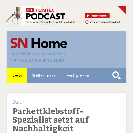
Der
SN-Home-Newsletter
hier kostenlos eintragen
News
Stellenmarkt
Fachpresse
S
u
Nachhaltigkeit
c
Stauf
h
Parkettklebstoff-
e
Spezialist setzt auf
Nachhaltigkeit