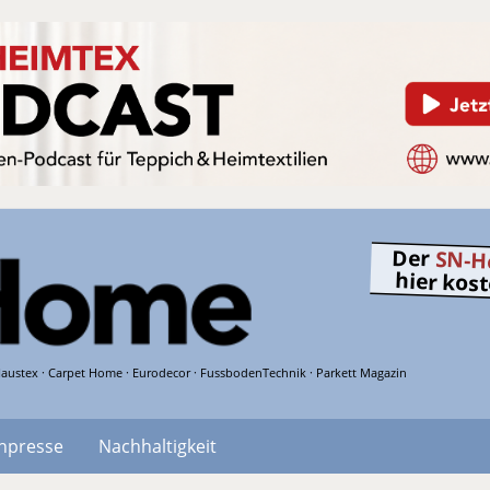
Der
SN-H
hier kos
austex · Carpet Home · Eurodecor · FussbodenTechnik · Parkett Magazin
hpresse
Nachhaltigkeit