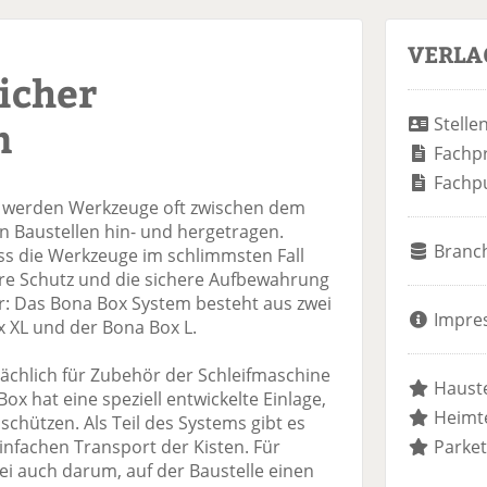
VERLA
icher
n
Stelle
Fachp
Fachp
 werden Werkzeuge oft zwischen dem
 Baustellen hin- und hergetragen.
Branc
ass die Werkzeuge im schlimmsten Fall
re Schutz und die sichere Aufbewahrung
: Das Bona Box System besteht aus zwei
Impre
 XL und der Bona Box L.
ächlich für Zubehör der Schleifmaschine
Hauste
ox hat eine speziell entwickelte Einlage,
Heimte
chützen. Als Teil des Systems gibt es
infachen Transport der Kisten. Für
Parket
ei auch darum, auf der Baustelle einen