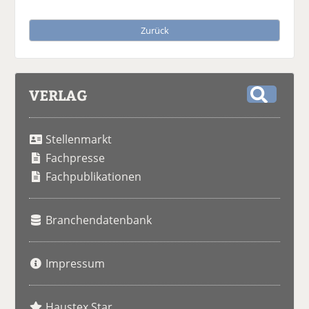
Zurück
VERLAG
S
u
Stellenmarkt
c
h
Fachpresse
e
Fachpublikationen
Branchendatenbank
Impressum
Haustex Star