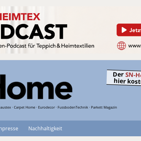
Der
SN-H
hier kos
austex · Carpet Home · Eurodecor · FussbodenTechnik · Parkett Magazin
hpresse
Nachhaltigkeit