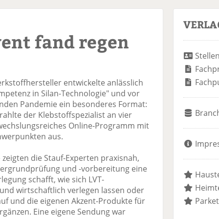
VERLA
vent fand regen
Stelle
Fachp
Fachp
rkstoffhersteller entwickelte anlässlich
mpetenz in Silan-Technologie" und vor
enden Pandemie ein besonderes Format:
Branc
rahlte der Klebstoffspezialist an vier
bwechslungsreiches Online-Programm mit
hwerpunkten aus.
Impre
zeigten die Stauf-Experten praxisnah,
tergrundprüfung und -vorbereitung eine
Hauste
legung schafft, wie sich LVT-
Heimte
und wirtschaftlich verlegen lassen oder
tauf und die eigenen Akzent-Produkte für
Parket
rgänzen. Eine eigene Sendung war