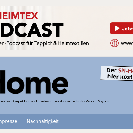
Der
SN-H
hier kos
austex · Carpet Home · Eurodecor · FussbodenTechnik · Parkett Magazin
hpresse
Nachhaltigkeit