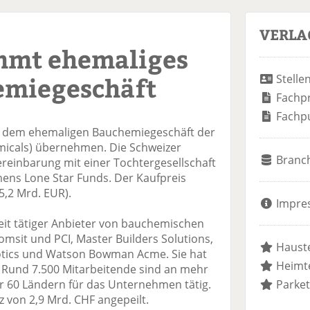
VERLA
mmt ehemaliges
emiegeschäft
Stelle
Fachp
Fachp
t dem ehemaligen Bauchemiegeschäft der
micals) übernehmen. Die Schweizer
Branc
ereinbarung mit einer Tochtergesellschaft
ens Lone Star Funds. Der Kaufpreis
(5,2 Mrd. EUR).
Impre
eit tätiger Anbieter von bauchemischen
msit und PCI, Master Builders Solutions,
Hauste
tics und Watson Bowman Acme. Sie hat
Heimte
 Rund 7.500 Mitarbeitende sind an mehr
er 60 Ländern für das Unternehmen tätig.
Parket
 von 2,9 Mrd. CHF angepeilt.