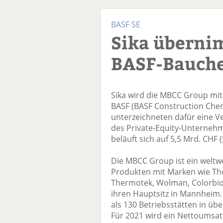
BASF SE
Sika überni
BASF-Bauch
Sika wird die MBCC Group mi
BASF (BASF Construction Che
unterzeichneten dafür eine V
des Private-Equity-Unternehm
beläuft sich auf 5,5 Mrd. CHF 
Die MBCC Group ist ein weltw
Produkten mit Marken wie Tho
Thermotek, Wolman, Colorbio
ihren Hauptsitz in Mannheim.
als 130 Betriebsstätten in üb
Für 2021 wird ein Nettoumsatz