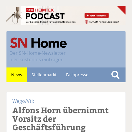
Der
SN-Home-Newsletter
hier kostenlos eintragen
News
Stellenmarkt
Fachpresse
S
u
Nachhaltigkeit
c
Wego/Vti:
h
Alfons Horn übernimmt
e
Vorsitz der
Geschäftsführung