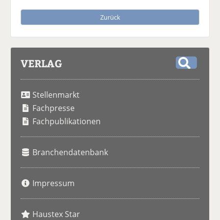
Zurück
VERLAG
S
u
Stellenmarkt
c
h
Fachpresse
e
Fachpublikationen
Branchendatenbank
Impressum
Haustex Star