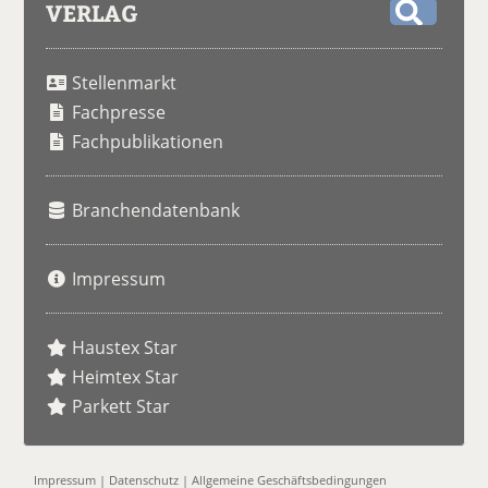
VERLAG
S
u
Stellenmarkt
c
h
Fachpresse
e
Fachpublikationen
Branchendatenbank
Impressum
Haustex Star
Heimtex Star
Parkett Star
Impressum
|
Datenschutz
|
Allgemeine Geschäftsbedingungen