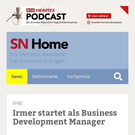
Der
SN-Home-Newsletter
hier kostenlos eintragen
News
Stellenmarkt
Fachpresse
S
u
Nachhaltigkeit
c
FHR:
h
Irmer startet als Business
e
Development Manager