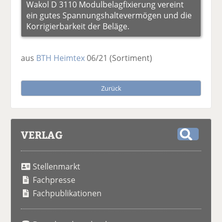
Wakol D 3110 Modulbelagfixierung vereint
ein gutes Spannungshaltevermögen und die
Korrigierbarkeit der Beläge.
aus
BTH Heimtex
06/21
(Sortiment)
Zurück
VERLAG
S
u
Stellenmarkt
c
h
Fachpresse
e
Fachpublikationen