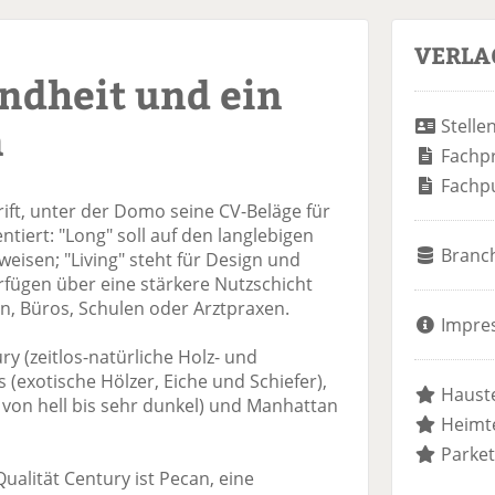
VERLA
ndheit und ein
n
Stelle
Fachp
Fachp
rift, unter der Domo seine CV-Beläge für
tiert: "Long" soll auf den langlebigen
Branc
eisen; "Living" steht für Design und
rfügen über eine stärkere Nutzschicht
n, Büros, Schulen oder Arztpraxen.
Impre
ry (zeitlos-natürliche Holz- und
s (exotische Hölzer, Eiche und Schiefer),
Hauste
von hell bis sehr dunkel) und Manhattan
Heimte
Parket
ualität Century ist Pecan, eine