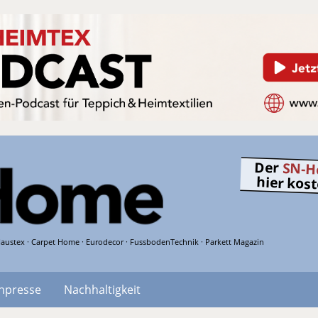
Der
SN-H
hier kos
austex · Carpet Home · Eurodecor · FussbodenTechnik · Parkett Magazin
hpresse
Nachhaltigkeit