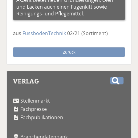
und Lacken auch einen Fugenkitt sowie
Reinigungs- und Pflegemittel.
aus
FussbodenTechnik
02/21
(Sortiment)
Zurück
VERLAG
S
u
Stellenmarkt
c
h
Fachpresse
e
Fachpublikationen
Branchendatenbank