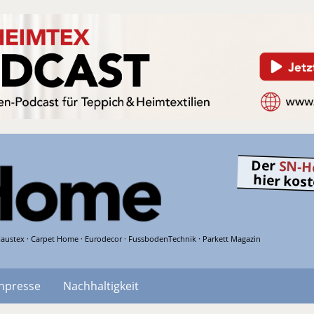
Der
SN-H
hier kos
austex · Carpet Home · Eurodecor · FussbodenTechnik · Parkett Magazin
hpresse
Nachhaltigkeit