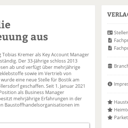
VERLA
die
euung aus
Stelle
Fachp
Fachp
ang Tobias Kremer als Key Account Manager
uständig. Der 33-Jährige schloss 2013
Branc
sen ab und verfügt über mehrjährige
eklebstoffe sowie im Vertrieb von
h wurde eine neue Stelle für Bostik am
Impre
lersdorf geschaffen. Seit 1. Januar 2021
Position als Business Manager
besitzt mehrjährige Erfahrungen in der
Hauste
den Baustoffhandelsorganisationen im
Heimte
Parket