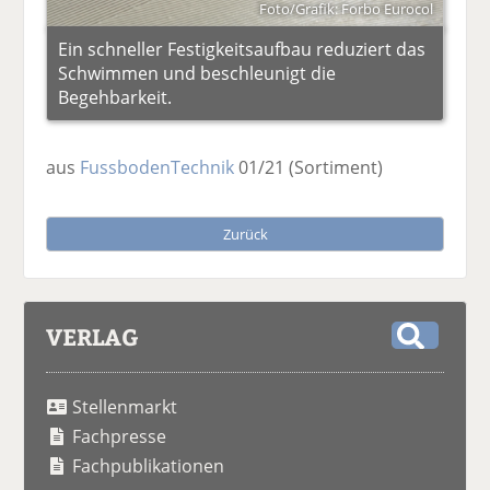
Foto/Grafik: Forbo Eurocol
Ein schneller Festigkeitsaufbau reduziert das
Schwimmen und beschleunigt die
Begehbarkeit.
aus
FussbodenTechnik
01/21
(Sortiment)
Zurück
VERLAG
S
u
Stellenmarkt
c
h
Fachpresse
e
Fachpublikationen