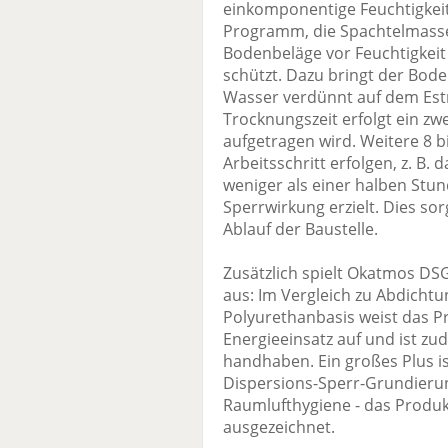
einkomponentige Feuchtigkeit
Programm, die Spachtelmasse
Bodenbeläge vor Feuchtigkeit
schützt. Dazu bringt der Bod
Wasser verdünnt auf dem Estr
Trocknungszeit erfolgt ein z
aufgetragen wird. Weitere 8 b
Arbeitsschritt erfolgen, z. B.
weniger als einer halben Stun
Sperrwirkung erzielt. Dies so
Ablauf der Baustelle.
Zusätzlich spielt Okatmos DSG
aus: Im Vergleich zu Abdicht
Polyurethanbasis weist das P
Energieeinsatz auf und ist zu
handhaben. Ein großes Plus is
Dispersions-Sperr-Grundierung
Raumlufthygiene - das Produk
ausgezeichnet.