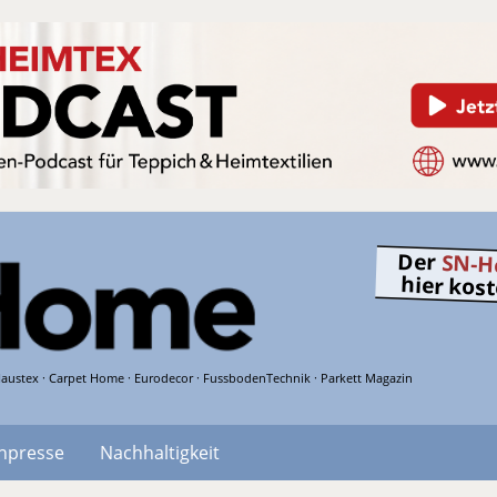
Der
SN-H
hier kos
austex · Carpet Home · Eurodecor · FussbodenTechnik · Parkett Magazin
hpresse
Nachhaltigkeit