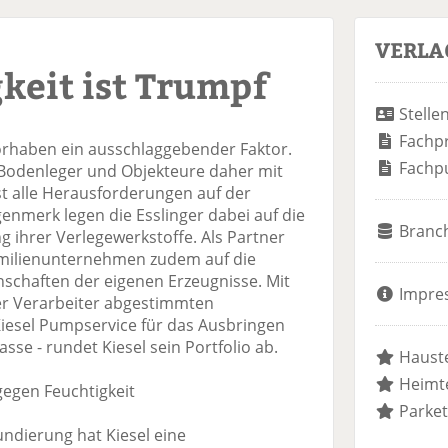
VERLA
keit ist Trumpf
Stelle
Fachp
vorhaben ein ausschlaggebender Faktor.
Fachp
 Bodenleger und Objekteure daher mit
t alle Herausforderungen auf der
enmerk legen die Esslinger dabei auf die
Branc
ihrer Verlegewerkstoffe. Als Partner
milienunternehmen zudem auf die
schaften der eigenen Erzeugnisse. Mit
Impre
der Verarbeiter abgestimmten
iesel Pumpservice für das Ausbringen
e - rundet Kiesel sein Portfolio ab.
Hauste
Heimte
egen Feuchtigkeit
Parket
ndierung hat Kiesel eine