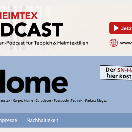
Der
SN-H
hier kos
austex · Carpet Home · Eurodecor · FussbodenTechnik · Parkett Magazin
hpresse
Nachhaltigkeit