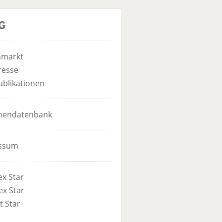
u
c
G
S
h
u
e
c
nmarkt
h
e
resse
ublikationen
hendatenbank
ssum
x Star
x Star
t Star