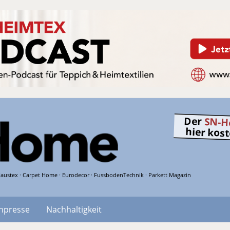
Der
SN-H
hier kos
austex · Carpet Home · Eurodecor · FussbodenTechnik · Parkett Magazin
hpresse
Nachhaltigkeit