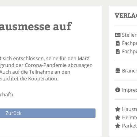
VERLA
Hausmesse auf
Stelle
Fachp
Fachp
 sich entschlossen, seine für den März
fgrund der Corona-Pandemie abzusagen
Branc
 Auch auf die Teilnahme an den
zichtet die Kooperation.
Impre
chaft)
Hauste
Zurück
Heimte
Parket