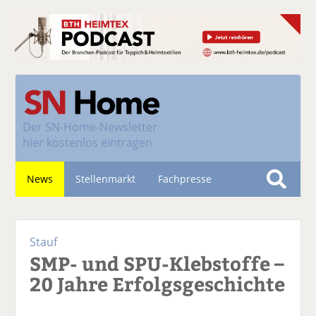
Der
SN-Home-Newsletter
hier kostenlos eintragen
News
Stellenmarkt
Fachpresse
S
u
Nachhaltigkeit
c
Stauf
h
SMP- und SPU-Klebstoffe –
e
20 Jahre Erfolgsgeschichte