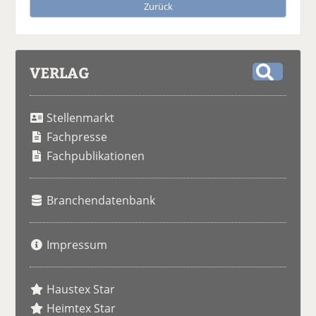
Zurück
VERLAG
S
u
Stellenmarkt
c
h
Fachpresse
e
Fachpublikationen
Branchendatenbank
Impressum
Haustex Star
Heimtex Star