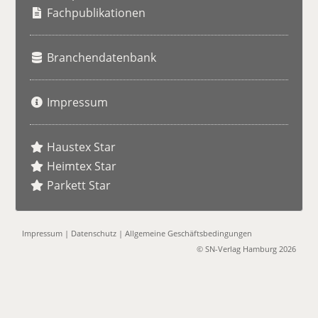
e
Fachpublikationen
Branchendatenbank
Impressum
Haustex Star
Heimtex Star
Parkett Star
Impressum
|
Datenschutz
|
Allgemeine Geschäftsbedingungen
© SN-Verlag Hamburg 2026