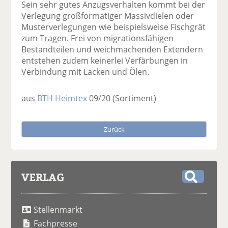
Sein sehr gutes Anzugsverhalten kommt bei der
Verlegung großformatiger Massivdielen oder
Musterverlegungen wie beispielsweise Fischgrät
zum Tragen. Frei von migrationsfähigen
Bestandteilen und weichmachenden Extendern
entstehen zudem keinerlei Verfärbungen in
Verbindung mit Lacken und Ölen.
aus
BTH Heimtex
09/20
(Sortiment)
Zurück
VERLAG
S
u
Stellenmarkt
c
h
Fachpresse