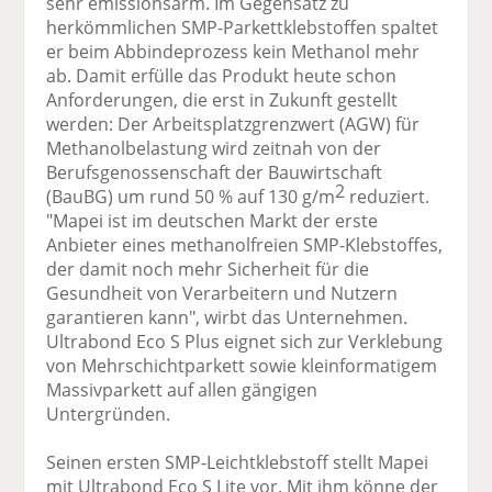
sehr emissionsarm. Im Gegensatz zu
herkömmlichen SMP-Parkettklebstoffen spaltet
er beim Abbindeprozess kein Methanol mehr
ab. Damit erfülle das Produkt heute schon
Anforderungen, die erst in Zukunft gestellt
werden: Der Arbeitsplatzgrenzwert (AGW) für
Methanolbelastung wird zeitnah von der
Berufsgenossenschaft der Bauwirtschaft
2
(BauBG) um rund 50 % auf 130 g/m
reduziert.
"Mapei ist im deutschen Markt der erste
Anbieter eines methanolfreien SMP-Klebstoffes,
der damit noch mehr Sicherheit für die
Gesundheit von Verarbeitern und Nutzern
garantieren kann", wirbt das Unternehmen.
Ultrabond Eco S Plus eignet sich zur Verklebung
von Mehrschichtparkett sowie kleinformatigem
Massivparkett auf allen gängigen
Untergründen.
Seinen ersten SMP-Leichtklebstoff stellt Mapei
mit Ultrabond Eco S Lite vor. Mit ihm könne der