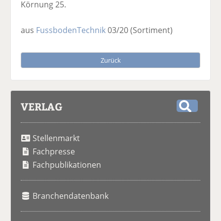
Körnung 25.
aus
FussbodenTechnik
03/20
(Sortiment)
Zurück
VERLAG
S
u
Stellenmarkt
c
h
Fachpresse
e
Fachpublikationen
Branchendatenbank